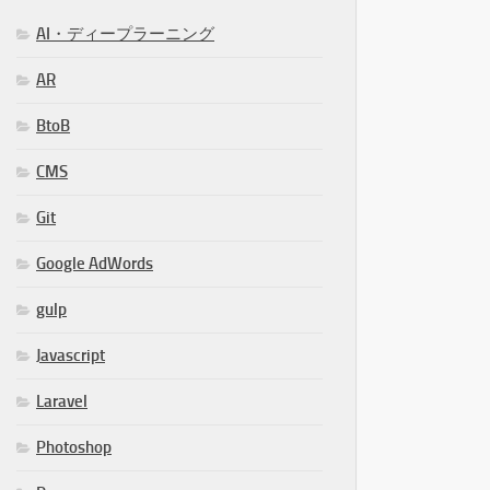
AI・ディープラーニング
AR
BtoB
CMS
Git
Google AdWords
gulp
Javascript
Laravel
Photoshop