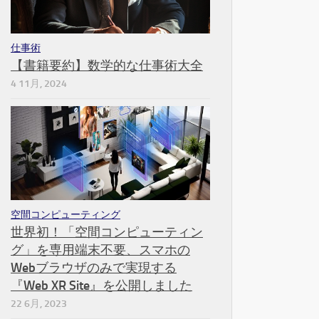
仕事術
【書籍要約】数学的な仕事術大全
4 11月, 2024
空間コンピューティング
世界初！「空間コンピューティン
グ」を専用端末不要、スマホの
Webブラウザのみで実現する
『Web XR Site』を公開しました
22 6月, 2023