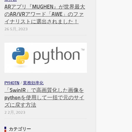
ARアプリ『MUGHEN』が世界最大
のAR/VRアワード「AWE」のファ
イナリストに選出されました！
26 5月, 2023
PYHOTN
/
業務効率化
「SwinIR」で高画質化した画像を
pythonを使用して一括で元のサイ
ズに戻す方法
2 2月, 2023
カテゴリー