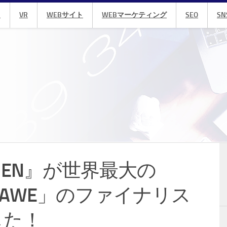
R
VR
WEBサイト
WEBマーケティング
SEO
SN
HEN』が世界最大の
「AWE」のファイナリス
した！