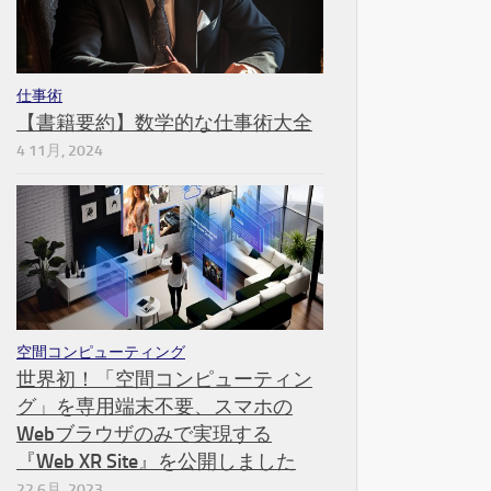
仕事術
【書籍要約】数学的な仕事術大全
4 11月, 2024
空間コンピューティング
世界初！「空間コンピューティン
グ」を専用端末不要、スマホの
Webブラウザのみで実現する
『Web XR Site』を公開しました
22 6月, 2023