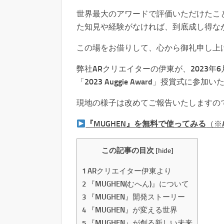
世界最大のアワードで評価いただけたこ
た知見や経験がなければ、到底成し得な
この場をお借りして、心から御礼申し上
弊社ARクリエイターの伊東が、2023
「2023 Auggie Award」授賞式に参加
現地の様子は改めてご報告いたしますの
『MUGHEN』を無料で使ってみる
（※
この記事の目次
[
hide
]
1
ARクリエイター伊東より
2
『MUGHEN(むへん)』について
3
『MUGHEN』開発ストーリー
4
『MUGHEN』が変える世界
5
『MUGHEN』が創る新しい未来