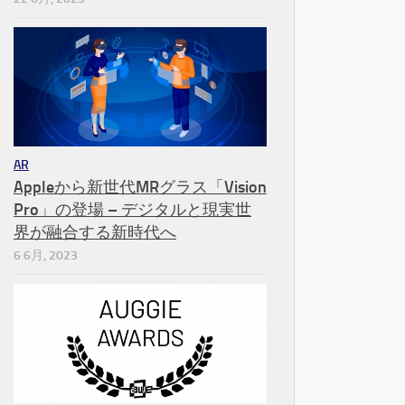
AR
Appleから新世代MRグラス「Vision
Pro」の登場 – デジタルと現実世
界が融合する新時代へ
6 6月, 2023