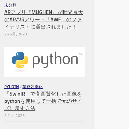
未分類
ARアプリ『MUGHEN』が世界最大
のAR/VRアワード「AWE」のファ
イナリストに選出されました！
26 5月, 2023
PYHOTN
/
業務効率化
「SwinIR」で高画質化した画像を
pythonを使用して一括で元のサイ
ズに戻す方法
2 2月, 2023