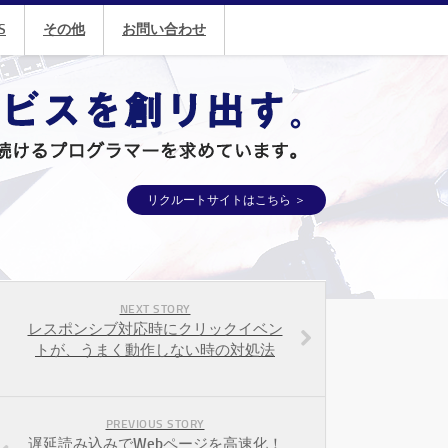
S
その他
お問い合わせ
リクルートサイトはこちら ＞
NEXT STORY
レスポンシブ対応時にクリックイベン
トが、うまく動作しない時の対処法
PREVIOUS STORY
遅延読み込みでWebページを高速化！