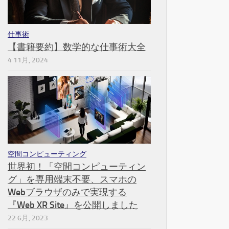
仕事術
【書籍要約】数学的な仕事術大全
4 11月, 2024
空間コンピューティング
世界初！「空間コンピューティン
グ」を専用端末不要、スマホの
Webブラウザのみで実現する
『Web XR Site』を公開しました
22 6月, 2023