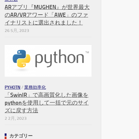
ARアプリ『MUGHEN』が世界最大
のAR/VRアワード「AWE」のファ
イナリストに選出されました！
26 5月, 2023
PYHOTN
/
業務効率化
「SwinIR」で高画質化した画像を
pythonを使用して一括で元のサイ
ズに戻す方法
2 2月, 2023
カテゴリー