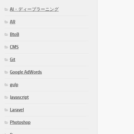
AI・ディープラーニング
AR
BtoB
CMS
Git
Google AdWords
gulp
Javascript
Laravel
Photoshop