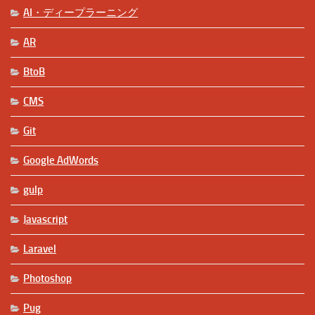
AI・ディープラーニング
AR
BtoB
CMS
Git
Google AdWords
gulp
Javascript
Laravel
Photoshop
Pug