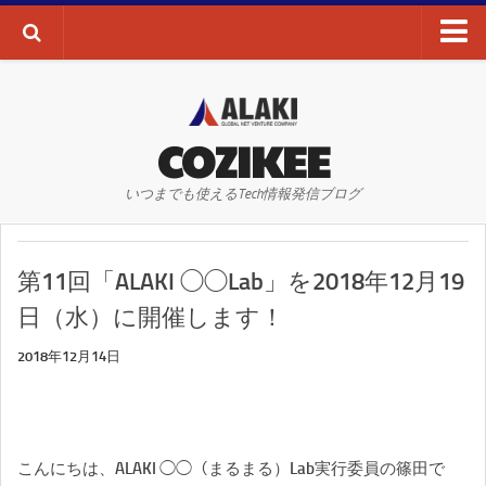
ブログTOP
AI・ディープラーニング
COZIKEE
AR
いつまでも使えるTech情報発信ブログ
VR
WEBサイト
第11回「ALAKI ◯◯Lab」を2018年12月19
WEBマーケティング
日（水）に開催します！
SEO
2018年12月14日
SNS
その他
お問い合わせ
こんにちは、ALAKI ◯◯（まるまる）Lab実行委員の篠田で