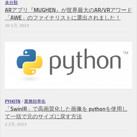
未分類
ARアプリ『MUGHEN』が世界最大のAR/VRアワード
「AWE」のファイナリストに選出されました！
26 5月, 2023
PYHOTN
/
業務効率化
「SwinIR」で高画質化した画像を pythonを使用し
て一括で元のサイズに戻す方法
2 2月, 2023