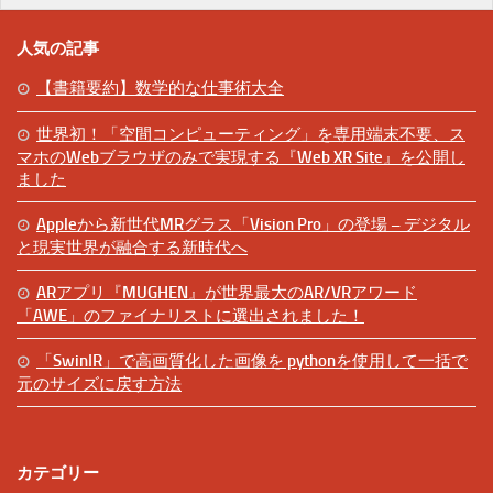
人気の記事
【書籍要約】数学的な仕事術大全
世界初！「空間コンピューティング」を専用端末不要、ス
マホのWebブラウザのみで実現する『Web XR Site』を公開し
ました
Appleから新世代MRグラス「Vision Pro」の登場 – デジタル
と現実世界が融合する新時代へ
ARアプリ『MUGHEN』が世界最大のAR/VRアワード
「AWE」のファイナリストに選出されました！
「SwinIR」で高画質化した画像を pythonを使用して一括で
元のサイズに戻す方法
カテゴリー