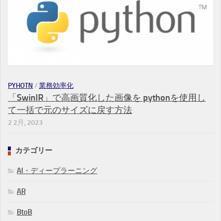
PYHOTN
/
業務効率化
「SwinIR」で高画質化した画像を pythonを使用し
て一括で元のサイズに戻す方法
2 2月, 2023
カテゴリー
AI・ディープラーニング
AR
BtoB