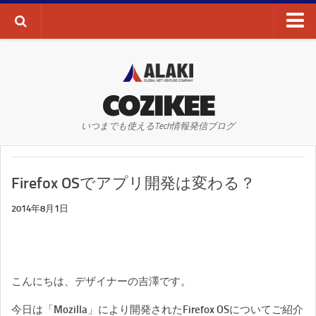
ブログTOP
AI・ディープラーニング
COZIKEE
AR
いつまでも使えるTech情報発信ブログ
VR
WEBサイト
Firefox OSでアプリ開発は変わる？
WEBマーケティング
SEO
2014年8月1日
SNS
その他
こんにちは、デザイナーの吉澤です。
お問い合わせ
今日は「Mozilla」により開発されたFirefox OSについてご紹介