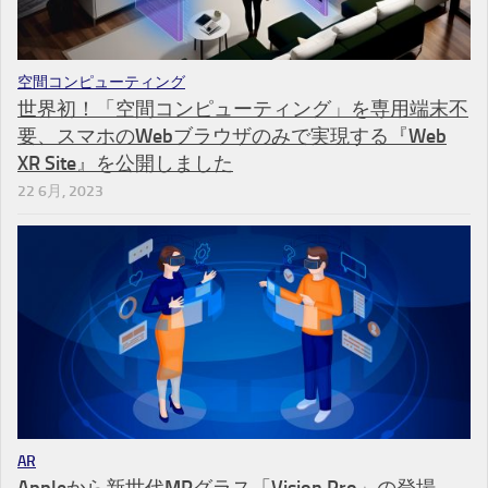
空間コンピューティング
世界初！「空間コンピューティング」を専用端末不
要、スマホのWebブラウザのみで実現する『Web
XR Site』を公開しました
22 6月, 2023
AR
Appleから新世代MRグラス「Vision Pro」の登場 –