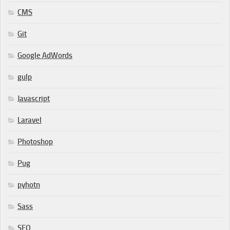
CMS
Git
Google AdWords
gulp
Javascript
Laravel
Photoshop
Pug
pyhotn
Sass
SEO