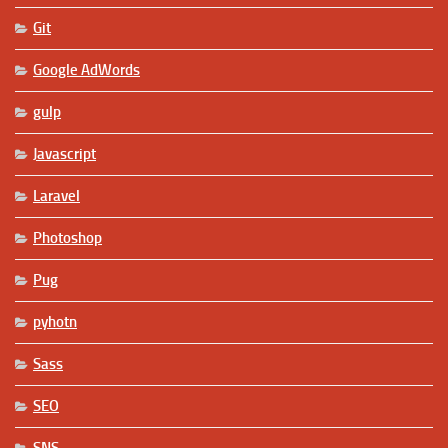
Git
Google AdWords
gulp
Javascript
Laravel
Photoshop
Pug
pyhotn
Sass
SEO
SNS