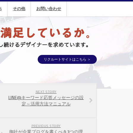
S
その他
お問い合わせ
リクルートサイトはこちら ＞
NEXT STORY
LINE@キーワード応答メッセージの設
定～活用方法マニュアル
PREVIOUS STORY
御社が企業ブログを書くべき3つの理