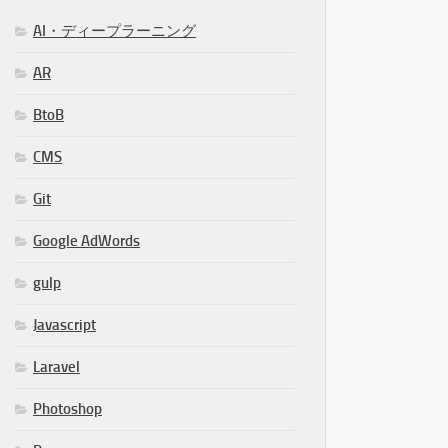
AI・ディープラーニング
AR
BtoB
CMS
Git
Google AdWords
gulp
Javascript
Laravel
Photoshop