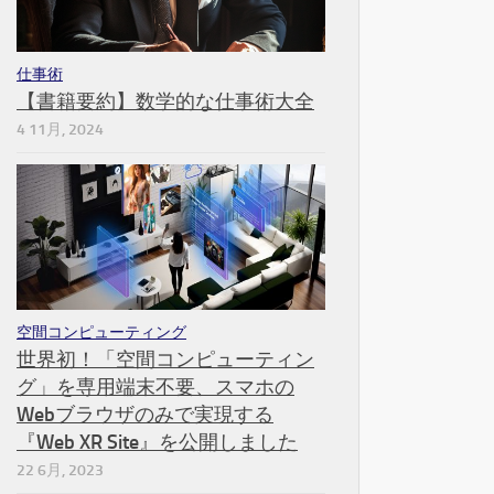
仕事術
【書籍要約】数学的な仕事術大全
4 11月, 2024
空間コンピューティング
世界初！「空間コンピューティン
グ」を専用端末不要、スマホの
Webブラウザのみで実現する
『Web XR Site』を公開しました
22 6月, 2023