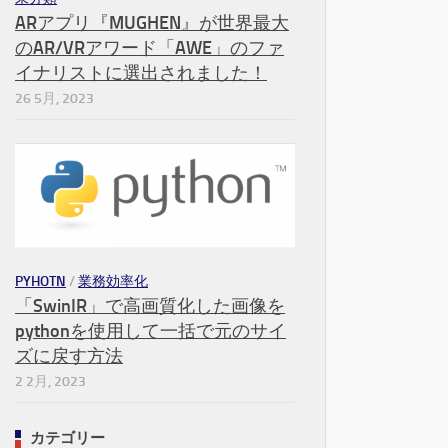
ARアプリ『MUGHEN』が世界最大
のAR/VRアワード「AWE」のファ
イナリストに選出されました！
26 5月, 2023
PYHOTN
/
業務効率化
「SwinIR」で高画質化した画像を
pythonを使用して一括で元のサイ
ズに戻す方法
2 2月, 2023
カテゴリー