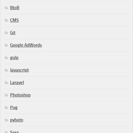
BtoB
CMS
Git
Google AdWords
gulp
Javascript
Laravel
Photoshop
Pug
pyhotn
Sass