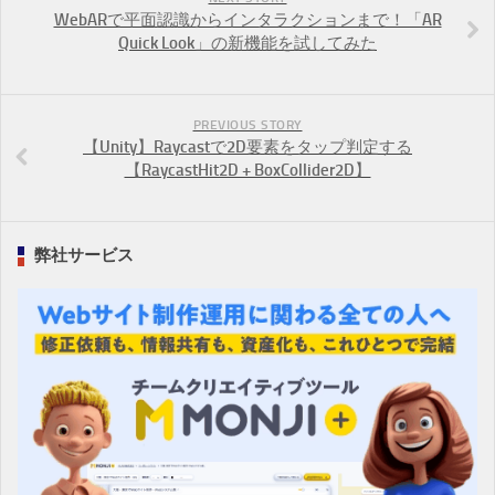
WebARで平面認識からインタラクションまで！「AR
Quick Look」の新機能を試してみた
PREVIOUS STORY
【Unity】Raycastで2D要素をタップ判定する
【RaycastHit2D + BoxCollider2D】
弊社サービス