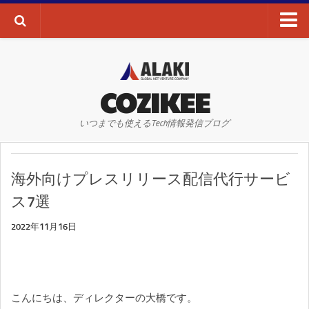
ブログTOP
AI・ディープラーニング
COZIKEE
AR
いつまでも使えるTech情報発信ブログ
VR
WEBサイト
海外向けプレスリリース配信代行サービ
WEBマーケティング
ス7選
SEO
2022年11月16日
SNS
その他
お問い合わせ
こんにちは、ディレクターの大橋です。