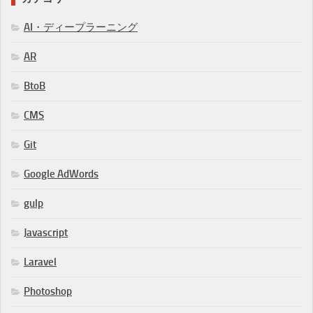
AI・ディープラーニング
AR
BtoB
CMS
Git
Google AdWords
gulp
Javascript
Laravel
Photoshop