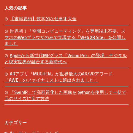
人気の記事
【書籍要約】数学的な仕事術大全
世界初！「空間コンピューティング」を専用端末不要、ス
マホのWebブラウザのみで実現する『Web XR Site』を公開し
ました
Appleから新世代MRグラス「Vision Pro」の登場 – デジタル
と現実世界が融合する新時代へ
ARアプリ『MUGHEN』が世界最大のAR/VRアワード
「AWE」のファイナリストに選出されました！
「SwinIR」で高画質化した画像を pythonを使用して一括で
元のサイズに戻す方法
カテゴリー