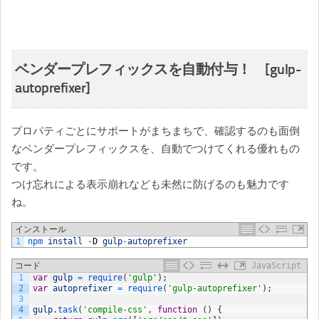
ベンダープレフィックスを自動付与！ [gulp-
autoprefixer]
プロパティごとにサポートがまちまちで、確認するのも面倒
なベンダープレフィックスを、自動でつけてくれる優れもの
です。
つけ忘れによる表示崩れなども未然に防げるのも魅力です
ね。
インストール
1
npm 
install
-
D
gulp
-
autoprefixer
コード
JavaScript
1
var
gulp
=
require
(
'gulp'
)
;
2
var
autoprefixer
=
require
(
'gulp-autoprefixer'
)
;
3
4
gulp
.
task
(
'compile-css'
,
function
(
)
{