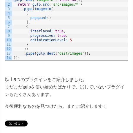
1
gulp
.
task
(
'imagemin'
,
function
(
)
{
2
return
gulp
.
src
(
'src/images/*'
)
3
.
pipe
(
imagemin
(
4
[
5
pngquant
(
)
6
]
,
7
{
8
interlaced
:
true
,
9
progressive
:
true
,
10
optimizationLevel
:
5
11
}
12
)
)
13
.
pipe
(
gulp
.
dest
(
'dist/images'
)
)
;
14
}
)
;
以上5つのプラグインをご紹介しました。
まだまだgulpを使い始めたばかりで、試していないプラグイ
ンもたくさんあります。
今後便利なものを見つけたら、またご紹介します！