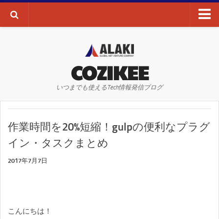
ブログTOP
AI・ディープラーニング
COZIKEE
AR
いつまでも使えるTech情報発信ブログ
VR
WEBサイト
作業時間を20%短縮！gulpの便利なプラグ
WEBマーケティング
イン・タスクまとめ
SEO
2017年7月7日
SNS
その他
お問い合わせ
こんにちは！