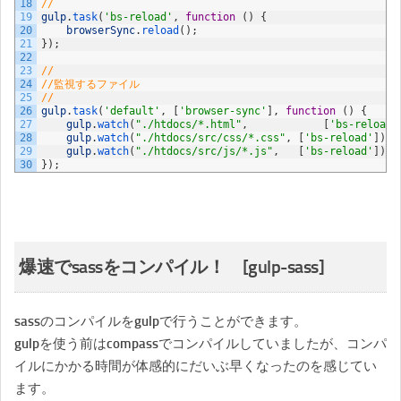
18
//
19
gulp
.
task
(
'bs-reload'
,
function
(
)
{
20
browserSync
.
reload
(
)
;
21
}
)
;
22
23
//
24
//監視するファイル
25
//
26
gulp
.
task
(
'default'
,
[
'browser-sync'
]
,
function
(
)
{
27
gulp
.
watch
(
"./htdocs/*.html"
,
[
'bs-reload'
28
gulp
.
watch
(
"./htdocs/src/css/*.css"
,
[
'bs-reload'
]
)
;
29
gulp
.
watch
(
"./htdocs/src/js/*.js"
,
[
'bs-reload'
]
)
;
30
}
)
;
爆速でsassをコンパイル！ [gulp-sass]
sassのコンパイルをgulpで行うことができます。
gulpを使う前はcompassでコンパイルしていましたが、コンパ
イルにかかる時間が体感的にだいぶ早くなったのを感じてい
ます。