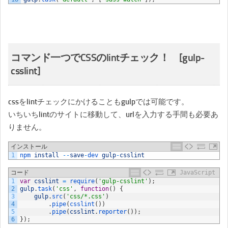
コマンド一つでCSSのlintチェック！ [gulp-
csslint]
cssをlintチェックにかけることもgulpでは可能です。
いちいちlintのサイトに移動して、urlを入力する手間も必要あ
りません。
インストール
1
npm 
install
--
save
-
dev 
gulp
-
csslint
コード
JavaScript
1
var
csslint
=
require
(
'gulp-csslint'
)
;
2
gulp
.
task
(
'css'
,
function
(
)
{
3
gulp
.
src
(
'css/*.css'
)
4
.
pipe
(
csslint
(
)
)
5
.
pipe
(
csslint
.
reporter
(
)
)
;
6
}
)
;