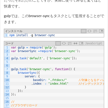
たったそれだけのことですが、実際に使ってみると驚くほど
快適です。
gulpでは、このbrowser-syncもタスクとして監視することがで
きます。
インストール
1
npm 
install
-
g
browser
-
sync
コード
JavaScript
1
var
gulp
=
require
(
'gulp'
)
;
2
var
browserSync
=
require
(
'browser-sync'
)
;
3
4
gulp
.
task
(
'default'
,
[
'browser-sync'
]
)
;
5
6
7
gulp
.
task
(
'browser-sync'
,
function
(
)
{
8
browserSync
(
{
9
server
:
{
10
baseDir
:
"./htdocs/"
//対象となるディレ
11
,
index
:
"index.html"
//インデックスファ
12
}
13
}
)
;
14
}
)
;
15
16
//
17
//ブラウザリロード