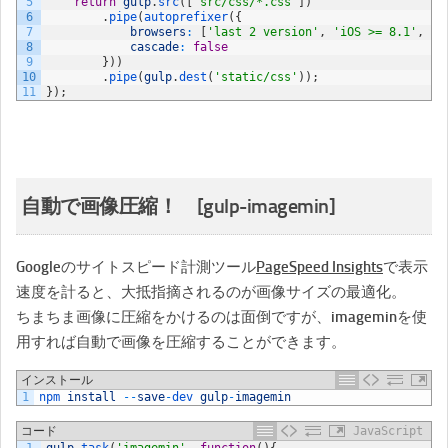
5
return
gulp
.
src
(
[
'src/css/*.css'
]
)
6
.
pipe
(
autoprefixer
(
{
7
browsers
:
[
'last 2 version'
,
'iOS >= 8.1'
,
'A
8
cascade
:
false
9
}
)
)
10
.
pipe
(
gulp
.
dest
(
'static/css'
)
)
;
11
}
)
;
自動で画像圧縮！ [gulp-imagemin]
Googleのサイトスピード計測ツール
PageSpeed Insights
で表示
速度を計ると、大抵指摘されるのが画像サイズの最適化。
ちまちま画像に圧縮をかけるのは面倒ですが、imageminを使
用すれば自動で画像を圧縮することができます。
インストール
1
npm 
install
--
save
-
dev 
gulp
-
imagemin
コード
JavaScript