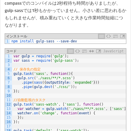
compassでのコンパイルは2秒程待ち時間がありましたが、
gulp-sassでは1秒もかかっていません。小さい差に思われるか
もしれませんが、積み重ねていくと大きな作業時間短縮につ
ながります。
インストール
1
npm 
install 
gulp
-
sass
--
save
-
dev
コード
JavaScript
1
var
gulp
=
require
(
'gulp'
)
;
2
var
sass
=
require
(
'gulp-sass'
)
;
3
4
// 保存先の指定
5
gulp
.
task
(
'sass'
,
function
(
)
{
6
gulp
.
src
(
'./sass/**/*.scss'
)
7
.
pipe
(
sass
(
{
outputStyle
:
'expanded'
}
)
)
8
.
pipe
(
gulp
.
dest
(
'./css/'
)
)
;
9
}
)
;
10
11
//自動監視のタスク
12
gulp
.
task
(
'sass-watch'
,
[
'sass'
]
,
function
(
)
13
var
watcher
=
gulp
.
watch
(
'./sass/**/*.scss'
,
[
'sass'
]
)
;
14
watcher
.
on
(
'change'
,
function
(
event
)
{
15
}
)
;
16
}
)
;
17
18
gulp
.
task
(
'default'
,
[
'sass-watch'
]
)
;