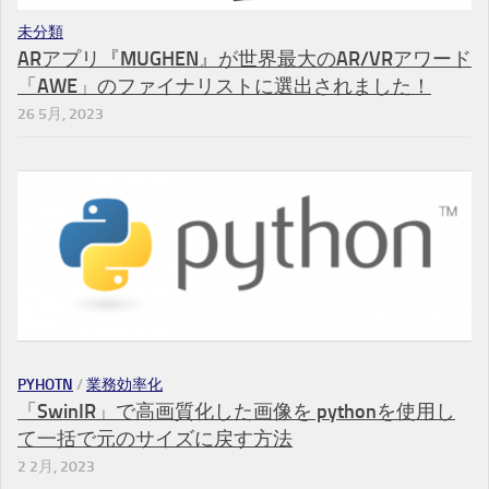
未分類
ARアプリ『MUGHEN』が世界最大のAR/VRアワード
「AWE」のファイナリストに選出されました！
26 5月, 2023
PYHOTN
/
業務効率化
「SwinIR」で高画質化した画像を pythonを使用し
て一括で元のサイズに戻す方法
2 2月, 2023