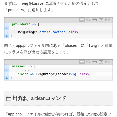
まずは、TwigをLaravelに認識させるための設定として
「providers」に追加します。
PHP
1
'providers'
=
>
[
2
・・・・
3
TwigBridge
\
ServiceProvider::
class
,
4
]
,
同じくapp.phpファイル内にある「aliases」に「Twig」と簡単
にクラスを呼び出せる設定をします。
PHP
1
'aliases'
=
>
[
2
・・・・
3
'Twig'
=
>
TwigBridge
\
Facade
\
Twig::
class
,
4
]
,
仕上げは、artisanコマンド
「app.php」ファイルの編集が終われば、最後にtwigの設定フ