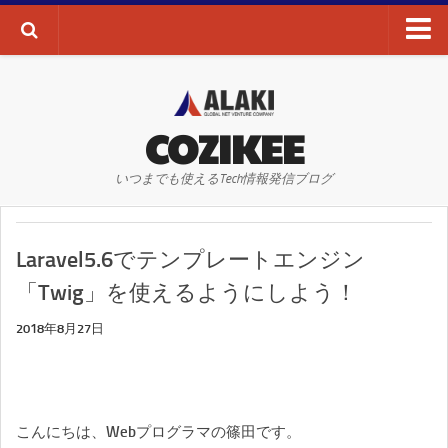
ブログTOP
AI・ディープラーニング
COZIKEE
AR
いつまでも使えるTech情報発信ブログ
VR
WEBサイト
Laravel5.6でテンプレートエンジン
WEBマーケティング
「Twig」を使えるようにしよう！
SEO
2018年8月27日
SNS
その他
お問い合わせ
こんにちは、Webプログラマの篠田です。