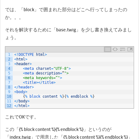
では、「block」で囲まれた部分はどこへ行ってしまったの
か。。。
それを解決するために「base.twig」を少し書き換えてみまし
ょう。
1
<
!
DOCTYPE 
html
>
2
<
html
>
3
<
header
>
4
<
meta 
charset
=
"UTF-8"
>
5
<
meta 
description
=
“
">
6
    <meta keywords=“"
>
7
<
title
>
<
/
title
>
8
<
/
header
>
9
<
body
>
10
{
%
block 
content
%
}
{
%
endblock
%
}
11
<
/
body
>
12
<
/
html
>
これでOKです。
この「{% block content %}{% endblock %}」というのが
「index.twig」で用意した「{% block content %}{% endblock %}」