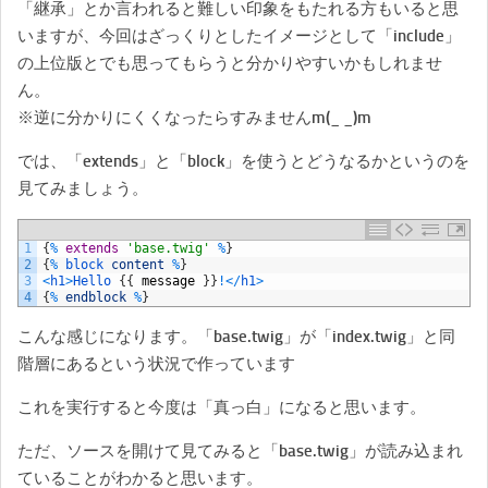
「継承」とか言われると難しい印象をもたれる方もいると思
いますが、今回はざっくりとしたイメージとして「include」
の上位版とでも思ってもらうと分かりやすいかもしれませ
ん。
※逆に分かりにくくなったらすみませんm(_ _)m
では、「extends」と「block」を使うとどうなるかというのを
見てみましょう。
1
{
%
extends
'base.twig'
%
}
2
{
%
block 
content
%
}
3
<
h1
>
Hello
{
{
message
}
}
!
<
/
h1
>
4
{
%
endblock
%
}
こんな感じになります。「base.twig」が「index.twig」と同
階層にあるという状況で作っています
これを実行すると今度は「真っ白」になると思います。
ただ、ソースを開けて見てみると「base.twig」が読み込まれ
ていることがわかると思います。