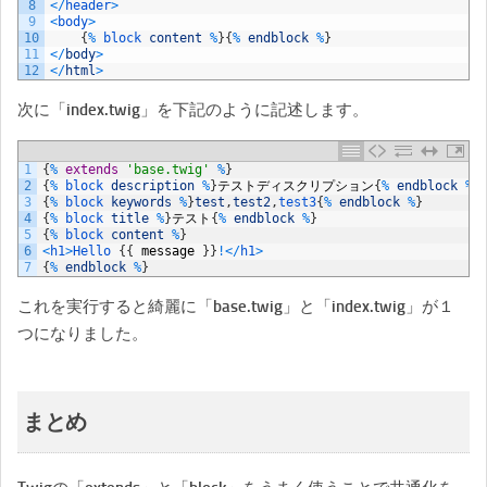
8
<
/
header
>
9
<
body
>
10
{
%
block 
content
%
}
{
%
endblock
%
}
11
<
/
body
>
12
<
/
html
>
次に「index.twig」を下記のように記述します。
1
{
%
extends
'base.twig'
%
}
2
{
%
block 
description
%
}
テストディスクリプション
{
%
endblock
%
}
3
{
%
block 
keywords
%
}
test
,
test2
,
test3
{
%
endblock
%
}
4
{
%
block 
title
%
}
テスト
{
%
endblock
%
}
5
{
%
block 
content
%
}
6
<
h1
>
Hello
{
{
message
}
}
!
<
/
h1
>
7
{
%
endblock
%
}
これを実行すると綺麗に「base.twig」と「index.twig」が１
つになりました。
まとめ