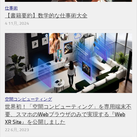
仕事術
【書籍要約】数学的な仕事術大全
4 11月, 2024
空間コンピューティング
世界初！「空間コンピューティング」を専用端末不
要、スマホのWebブラウザのみで実現する『Web
XR Site』を公開しました
22 6月, 2023