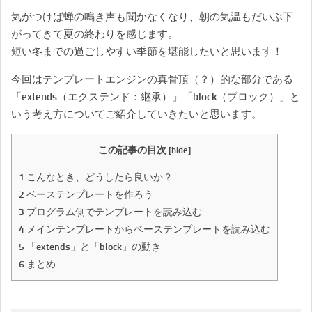
気がつけば蝉の鳴き声も聞かなくなり、朝の気温もだいぶ下
がってきて夏の終わりを感じます。
短い冬までの過ごしやすい季節を堪能したいと思います！
今回はテンプレートエンジンの真骨頂（？）的な部分である
「extends（エクステンド：継承）」「block（ブロック）」と
いう考え方についてご紹介していきたいと思います。
この記事の目次
[
hide
]
1
こんなとき、どうしたら良いか？
2
ベーステンプレートを作ろう
3
プログラム側でテンプレートを読み込む
4
メインテンプレートからベーステンプレートを読み込む
5
「extends」と「block」の動き
6
まとめ