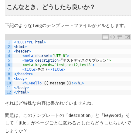
こんなとき、どうしたら良いか？
下記のようなTwigのテンプレートファイルがアルとします。
1
<
!
DOCTYPE 
html
>
2
<
html
>
3
<
header
>
4
<
meta 
charset
=
"UTF-8"
>
5
<
meta 
description
=
“テストディスクリプション
">
6
    <meta keywords=“test,test2,test3"
>
7
<
title
>
テスト
<
/
title
>
8
<
/
header
>
9
<
body
>
10
<
h1
>
Hello
{
{
message
}
}
!
<
/
h1
>
11
<
/
body
>
12
<
/
html
>
それほど特殊な内容は書かれていませんね。
問題は、このテンプレートの「description」と「keyword」そ
して「title」がページごとに変わるとしたらどうしたらいいで
しょうか？