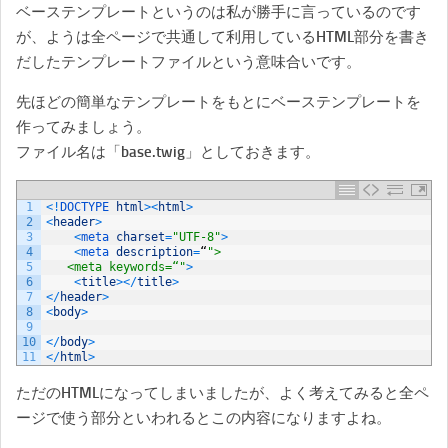
ベーステンプレートというのは私が勝手に言っているのです
が、ようは全ページで共通して利用しているHTML部分を書き
だしたテンプレートファイルという意味合いです。
先ほどの簡単なテンプレートをもとにベーステンプレートを
作ってみましょう。
ファイル名は「base.twig」としておきます。
1
<
!
DOCTYPE 
html
>
<
html
>
2
<
header
>
3
<
meta 
charset
=
"UTF-8"
>
4
<
meta 
description
=
“
">
5
   <meta keywords=“"
>
6
<
title
>
<
/
title
>
7
<
/
header
>
8
<
body
>
9
10
<
/
body
>
11
<
/
html
>
ただのHTMLになってしまいましたが、よく考えてみると全ペ
ージで使う部分といわれるとこの内容になりますよね。