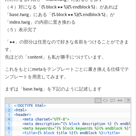
（４）対になる「{% block ●● %}{% endblock %}」があれば
「base.twig」にある「{% block ●● %}{% endblock %}」が
「index.twig」の内容に置き換わる
（５）表示完了
「●●」の部分は任意なので好きな名前をつけることができま
す。
先ほどの「content」も私が勝手につけています。
これをもとにmetaをテンプレートごとに書き換える仕様でテ
ンプレートを用意してみます。
まずは「base.twig」を下記のように記述します
1
<
!
DOCTYPE 
html
>
2
<
html
>
3
<
header
>
4
<
meta 
charset
=
"UTF-8"
>
5
<
meta 
description
=
“
{
%
block 
description
%
}
{
%
endbloc
6
    <meta keywords=“{% block keywords %}{% endblock %}"
>
7
<
title
>
{
%
block 
title
%
}
{
%
endblock
%
}
<
/
title
>