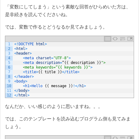
「変数にしてしまう」という素敵な回答がひらめいた方は、
是非続きを読んでくださいね。
では、変数で作るとどうなるか見てみましょう。
1
<
!
DOCTYPE 
html
>
2
<
html
>
3
<
header
>
4
<
meta 
charset
=
"UTF-8"
>
5
<
meta 
description
=
“
{
{
description
}
}
">
6
    <meta keywords=“{{ keywords }}"
>
7
<
title
>
{
{
title
}
}
<
/
title
>
8
<
/
header
>
9
<
body
>
10
<
h1
>
Hello
{
{
message
}
}
!
<
/
h1
>
11
<
/
body
>
12
<
/
html
>
なんだか、いい感じのように思いますね。。。
では、このテンプレートを読み込むプログラム側も見てみま
しょう。