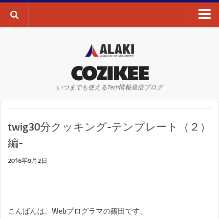
ブログTOP
AI・ディープラーニング
COZIKEE
AR
いつまでも使えるTech情報発信ブログ
VR
WEBサイト
twig30分クッキング-テンプレート（２）
WEBマーケティング
編-
SEO
2016年9月2日
SNS
その他
お問い合わせ
こんばんは、Webプログラマの篠田です。