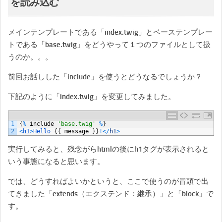
を読み込む
メインテンプレートである「index.twig」とベーステンプレー
トである「base.twig」をどうやって１つのファイルとして扱
うのか。。。
前回お話しした「include」を使うとどうなるでしょうか？
下記のように「index.twig」を変更してみました。
1
{
%
include
'base.twig'
%
}
2
<
h1
>
Hello
{
{
message
}
}
!
<
/
h1
>
実行してみると、残念がらhtmlの後にh1タグが表示されると
いう事態になると思います。
では、どうすればよいかというと、ここで使うのが冒頭で出
てきました「extends（エクステンド：継承）」と「block」で
す。