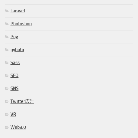
Laravel
Photoshop
Pug
pyhotn
Sass
SEO
SNS
Twitter広告
VR
Web3.0