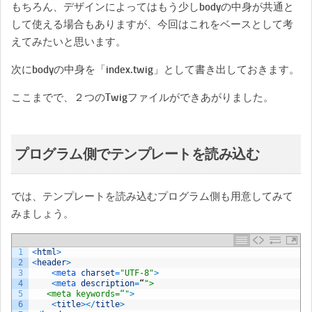
もちろん、デザインによってはもう少しbodyの中身が共通と
して使える場合もありますが、今回はこれをベースとして考
えてみたいと思います。
次にbodyの中身を「index.twig」として書き出しておきます。
ここまでで、２つのTwigファイルができあがりました。
プログラム側でテンプレートを読み込む
では、テンプレートを読み込むプログラム側も用意してみて
みましょう。
1
<
html
>
2
<
header
>
3
<
meta 
charset
=
"UTF-8"
>
4
<
meta 
description
=
“
">
5
   <meta keywords=“"
>
6
<
title
>
<
/
title
>