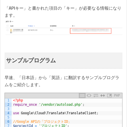
「APIキー」と書かれた項目の「キー」が必要なる情報になり
ます。
サンプルプログラム
早速、「日本語」から「英語」に翻訳するサンプルプログラ
ムをご紹介します。
PHP
1
<?php
2
require_once
'/vendor/autoload.php'
;
3
4
use
Google
\
Cloud
\
Translate
\
TranslateClient
;
5
6
//Google APIの「プロジェクトID」
7
$projectId
=
'プロジェクトID'
;