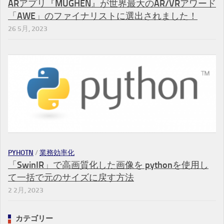
ARアプリ『MUGHEN』が世界最大のAR/VRアワード
「AWE」のファイナリストに選出されました！
26 5月, 2023
PYHOTN
/
業務効率化
「SwinIR」で高画質化した画像を pythonを使用し
て一括で元のサイズに戻す方法
2 2月, 2023
カテゴリー