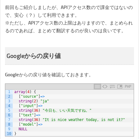
前回もご紹介しましたが、APIアクセス数ので課金ではないの
で、安心（？）して利用できます。
※ただし、APIアクセス数の上限はありますので、まとめられ
るのであれば、まとめて翻訳するのが良いのは良いです。
Googleからの戻り値
Googleからの戻り値を確認しておきます。
PHP
1
array
(
4
)
{
2
[
"source"
]
=
>
3
string
(
2
)
"ja"
4
[
"input"
]
=
>
5
string
(
36
)
"今日も、いい天気ですね。"
6
[
"text"
]
=
>
7
string
(
36
)
"It is nice weather today, is not it?"
8
[
"model"
]
=
>
9
NULL
10
}