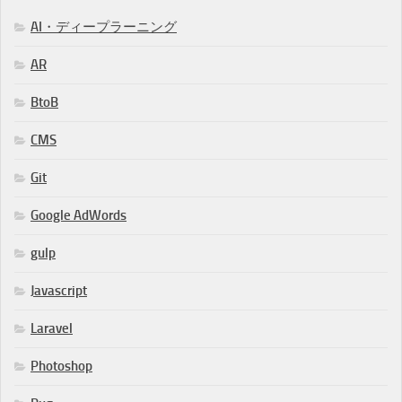
AI・ディープラーニング
AR
BtoB
CMS
Git
Google AdWords
gulp
Javascript
Laravel
Photoshop