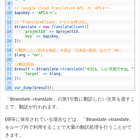
8
9
//「Google Cloud Translation API」の「APIキー」
10
$apiKey
=
'APIキー'
;
11
12
//「TranslateClient」クラスを呼び出し
13
$translate
=
new
TranslateClient
(
[
14
'projectId'
=
>
$projectId
,
15
'key'
=
>
$apiKey
,
16
]
)
;
17
18
//翻訳したい言語を指定。今回は「日本語→英語」なので「en」
19
$lang
=
"en"
;
20
21
//翻訳開始
22
$result
=
$translate
->
translate
(
"今日も、いい天気ですね。"
,
23
'target'
=
>
$lang
,
24
]
)
;
25
26
var_dump
(
$result
)
;
「$translate->translate」の第1引数に翻訳したい文章を渡すこ
とで、翻訳が行われます。
DB等に保存されている場合などは、「$translate->translate」
をループ内で利用することで大量の翻訳処理を行うことがで
きます。