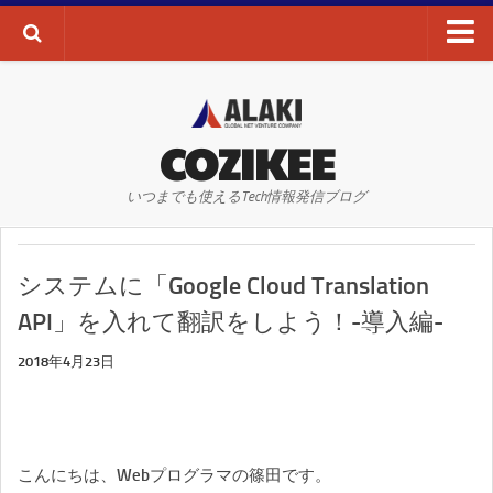
ブログTOP
AI・ディープラーニング
COZIKEE
AR
いつまでも使えるTech情報発信ブログ
VR
WEBサイト
システムに「Google Cloud Translation
WEBマーケティング
API」を入れて翻訳をしよう！-導入編-
SEO
2018年4月23日
SNS
その他
お問い合わせ
こんにちは、Webプログラマの篠田です。