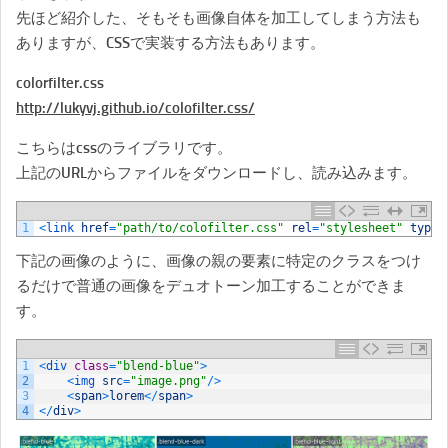
先ほど紹介した、そもそも画像自体を加工してしまう方法も
ありますが、CSSで実装する方法もあります。
colorfilter.css
http://lukyvj.github.io/colofilter.css/
こちらはcssのライブラリです。
上記のURLからファイルをダウンロードし、読み込みます。
1
<
link 
href
=
"path/to/colofilter.css"
rel
=
"stylesheet"
type
=
下記の画像のように、画像の親の要素に特定のクラスをつけ
るだけで普通の画像をデュオトーン加工することができま
す。
1
<
div 
class
=
"blend-blue"
>
2
<
img 
src
=
"image.png"
/
>
3
<
span
>
lorem
<
/
span
>
4
<
/
div
>