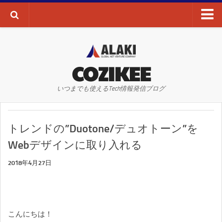
ブログTOP
AI・ディープラーニング
COZIKEE
AR
いつまでも使えるTech情報発信ブログ
VR
WEBサイト
トレンドの”Duotone/デュオトーン”を
WEBマーケティング
Webデザインに取り入れる
SEO
2018年4月27日
SNS
その他
お問い合わせ
こんにちは！