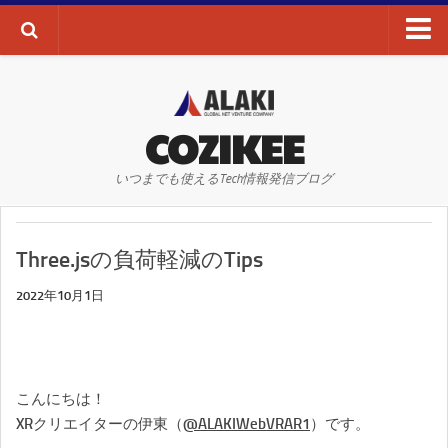
ブログTOP
AI・ディープラーニング
COZIKEE
AR
いつまでも使えるTech情報発信ブログ
VR
WEBサイト
Three.jsの負荷軽減のTips
WEBマーケティング
SEO
2022年10月1日
SNS
その他
こんにちは！
お問い合わせ
XRクリエイターの伊東（
@ALAKIWebVRAR1
）です。