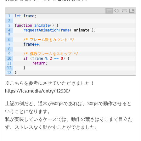
1
let 
frame
;
2
3
function
animate
(
)
{
4
requestAnimationFrame
(
animate
)
;
5
6
/* フレーム数をカウント */
7
frame
++
;
8
9
/* 偶数フレームをスキップ */
10
if
(
frame
%
2
==
0
)
{
11
return
;
12
}
13
}
※こちらを参考にさせていただきました！
https://ics.media/entry/12930/
上記の例だと、通常が60fpsであれば、30fpsで動作させると
いうことになります。
私が実装しているケースでは、動作の荒さはそこまで目立た
ず、ストレスなく動かすことができました。