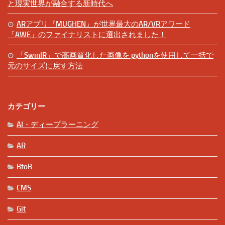
と現実世界が融合する新時代へ
ARアプリ『MUGHEN』が世界最大のAR/VRアワード
「AWE」のファイナリストに選出されました！
「SwinIR」で高画質化した画像を pythonを使用して一括で
元のサイズに戻す方法
カテゴリー
AI・ディープラーニング
AR
BtoB
CMS
Git