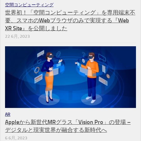
空間コンピューティング
世界初！「空間コンピューティング」を専用端末不
要、スマホのWebブラウザのみで実現する『Web
XR Site』を公開しました
22 6月, 2023
AR
Appleから新世代MRグラス「Vision Pro」の登場 –
デジタルと現実世界が融合する新時代へ
6 6月, 2023