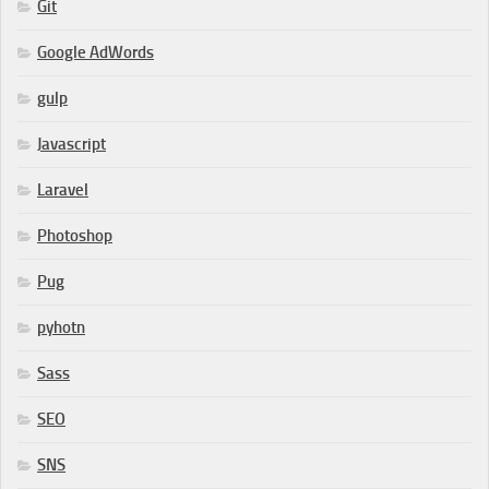
Git
Google AdWords
gulp
Javascript
Laravel
Photoshop
Pug
pyhotn
Sass
SEO
SNS