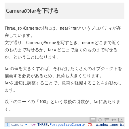
Cameraのfarを下げる
Three.jsのCameraの値には、nearとfarというプロパティが存
在しています。
文字通り、CameraがSceneを写すとき、near = どこまで近く
のものまで写せるか、far = どこまで遠くのものまで写せる
か、ということになります。
farの値を大きくすれば、それだけたくさんのオブジェクトを
描画する必要があるため、負荷も大きくなります。
farを適切に調整することで、負荷を軽減することをお勧めし
ます。
以下のコードの「100」という最後の引数が、farにあたりま
す。
1
camera
=
new
THREE
.
PerspectiveCamera
(
75
,
window
.
innerWidt