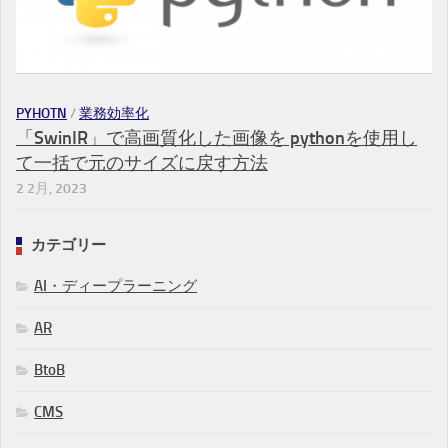
PYHOTN
/
業務効率化
「SwinIR」で高画質化した画像を pythonを使用し
て一括で元のサイズに戻す方法
2 2月, 2023
カテゴリー
AI・ディープラーニング
AR
BtoB
CMS