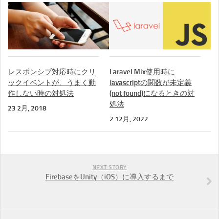
レスポンシブ対応時にクリ
Laravel Mix使用時に
ックイベントが、うまく動
Javascriptの関数が未定義
作しない時の対処法
(not found)になるときの対
処法
23 2月, 2018
2 12月, 2022
NEXT STORY
FirebaseをUnity（iOS）に導入するまで