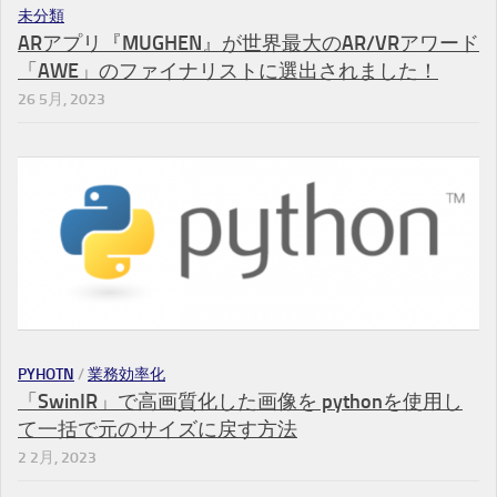
未分類
ARアプリ『MUGHEN』が世界最大のAR/VRアワード
「AWE」のファイナリストに選出されました！
26 5月, 2023
PYHOTN
/
業務効率化
「SwinIR」で高画質化した画像を pythonを使用し
て一括で元のサイズに戻す方法
2 2月, 2023