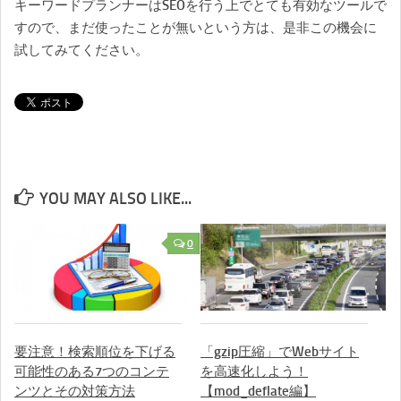
キーワードプランナーはSEOを行う上でとても有効なツールで
すので、まだ使ったことが無いという方は、是非この機会に
試してみてください。
YOU MAY ALSO LIKE...
0
要注意！検索順位を下げる
「gzip圧縮」でWebサイト
可能性のある7つのコンテ
を高速化しよう！
ンツとその対策方法
【mod_deflate編】