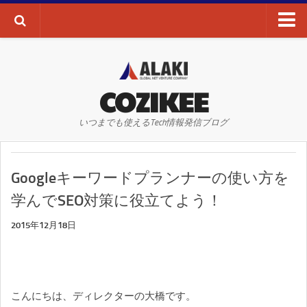
ブログTOP
AI・ディープラーニング
COZIKEE
AR
いつまでも使えるTech情報発信ブログ
VR
WEBサイト
Googleキーワードプランナーの使い方を
WEBマーケティング
学んでSEO対策に役立てよう！
SEO
2015年12月18日
SNS
その他
お問い合わせ
こんにちは、ディレクターの大橋です。