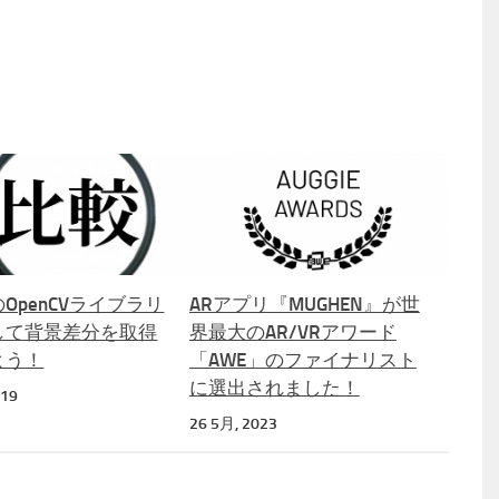
nのOpenCVライブラリ
ARアプリ『MUGHEN』が世
して背景差分を取得
界最大のAR/VRアワード
よう！
「AWE」のファイナリスト
に選出されました！
019
26 5月, 2023