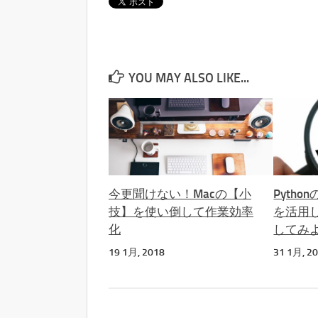
YOU MAY ALSO LIKE...
今更聞けない！Macの【小
Pytho
技】を使い倒して作業効率
を活用
化
してみ
19 1月, 2018
31 1月, 2