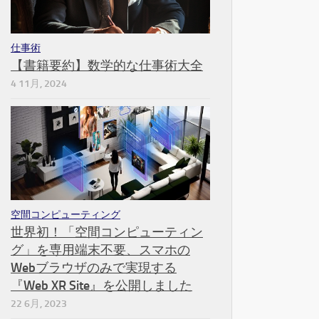
仕事術
【書籍要約】数学的な仕事術大全
4 11月, 2024
空間コンピューティング
世界初！「空間コンピューティン
グ」を専用端末不要、スマホの
Webブラウザのみで実現する
『Web XR Site』を公開しました
22 6月, 2023