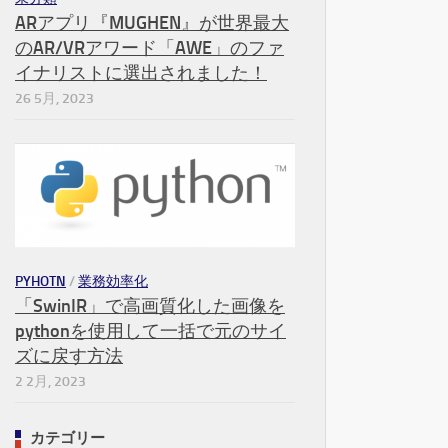
ARアプリ『MUGHEN』が世界最大
のAR/VRアワード「AWE」のファ
イナリストに選出されました！
26 5月, 2023
PYHOTN
/
業務効率化
「SwinIR」で高画質化した画像を
pythonを使用して一括で元のサイ
ズに戻す方法
2 2月, 2023
カテゴリー