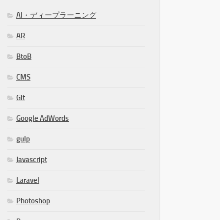
AI・ディープラーニング
AR
BtoB
CMS
Git
Google AdWords
gulp
Javascript
Laravel
Photoshop