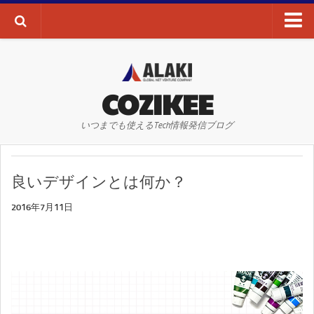
ブログTOP
AI・ディープラーニング
COZIKEE
AR
いつまでも使えるTech情報発信ブログ
VR
WEBサイト
良いデザインとは何か？
WEBマーケティング
SEO
2016年7月11日
SNS
その他
お問い合わせ