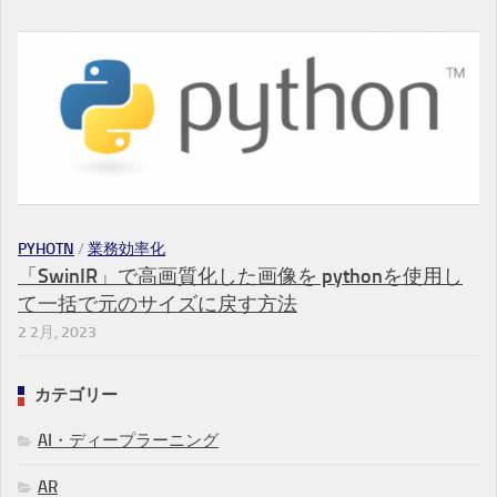
PYHOTN
/
業務効率化
「SwinIR」で高画質化した画像を pythonを使用し
て一括で元のサイズに戻す方法
2 2月, 2023
カテゴリー
AI・ディープラーニング
AR