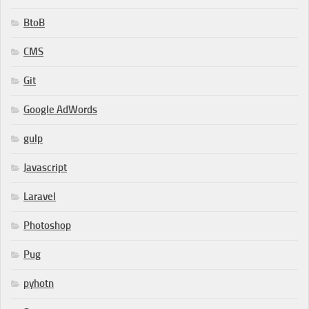
BtoB
CMS
Git
Google AdWords
gulp
Javascript
Laravel
Photoshop
Pug
pyhotn