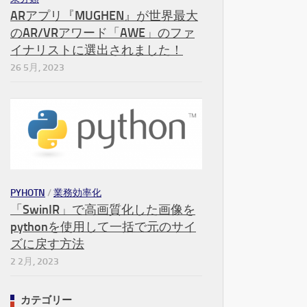
ARアプリ『MUGHEN』が世界最大
のAR/VRアワード「AWE」のファ
イナリストに選出されました！
26 5月, 2023
PYHOTN
/
業務効率化
「SwinIR」で高画質化した画像を
pythonを使用して一括で元のサイ
ズに戻す方法
2 2月, 2023
カテゴリー