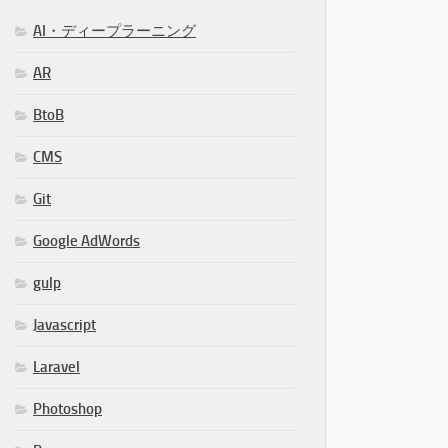
AI・ディープラーニング
AR
BtoB
CMS
Git
Google AdWords
gulp
Javascript
Laravel
Photoshop