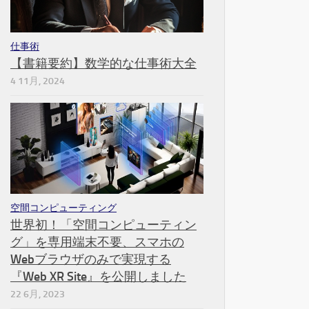
仕事術
【書籍要約】数学的な仕事術大全
4 11月, 2024
空間コンピューティング
世界初！「空間コンピューティン
グ」を専用端末不要、スマホの
Webブラウザのみで実現する
『Web XR Site』を公開しました
22 6月, 2023