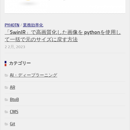
PYHOTN
/
業務効率化
「SwinIR」で高画質化した画像を pythonを使用し
て一括で元のサイズに戻す方法
2 2月, 2023
カテゴリー
AI・ディープラーニング
AR
BtoB
CMS
Git