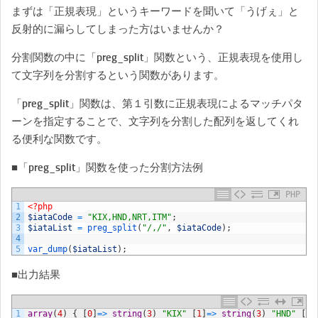
まずは「正規表現」というキーワードを聞いて「うげぇ」と
反射的に漏らしてしまった方はいませんか？
分割関数の中に「preg_split」関数という、正規表現を使用し
て文字列を分割するという関数があります。
「preg_split」関数は、第１引数に正規表現によるマッチパタ
ーンを指定することで、文字列を分割した配列を返してくれ
る便利な関数です。
■「preg_split」関数を使った分割方法例
PHP
1
<?php
2
$iataCode
=
"KIX,HND,NRT,ITM"
;
3
$iataList
=
preg_split
(
"/,/"
,
$iataCode
)
;
4
5
var_dump
(
$iataList
)
;
■出力結果
1
array
(
4
)
{
[
0
]
=
>
string
(
3
)
"KIX"
[
1
]
=
>
string
(
3
)
"HND"
[
2
]