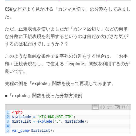
CSVなどでよく見かける「カンマ区切り」の分割をしてみまし
た。
ただ、正規表現を使いましたが「カンマ区切り」などの簡単
な分割に正規表現を利用するというのは何だか大げさな気が
するのは私だけでしょうか？？
このような単純な条件で文字列の分割をする場合は、「お手
軽＋正規表現なし」で使える「explode」関数を利用するのが
良いです。
先程の例を「explode」関数を使って再現してみます。
■「explode」関数を使った分割方法例
PHP
1
<?php
2
$iataCode
=
"KIX,HND,NRT,ITM"
;
3
$iataList
=
explode
(
","
,
$iataCode
)
;
4
5
var_dump
(
$iataList
)
;