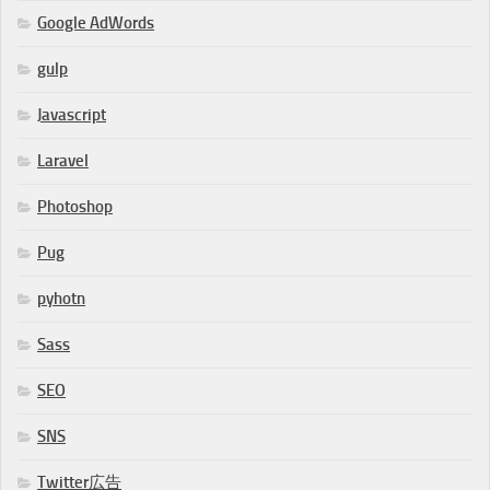
Google AdWords
gulp
Javascript
Laravel
Photoshop
Pug
pyhotn
Sass
SEO
SNS
Twitter広告