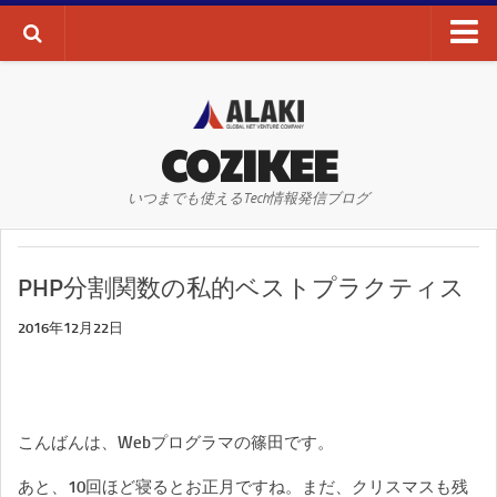
ブログTOP
AI・ディープラーニング
COZIKEE
AR
いつまでも使えるTech情報発信ブログ
VR
WEBサイト
PHP分割関数の私的ベストプラクティス
WEBマーケティング
SEO
2016年12月22日
SNS
その他
こんばんは、Webプログラマの篠田です。
お問い合わせ
あと、10回ほど寝るとお正月ですね。まだ、クリスマスも残