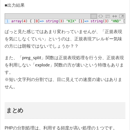
■出力結果
1
array
(
4
)
{
[
0
]
=
>
string
(
3
)
"KIX"
[
1
]
=
>
string
(
3
)
"HND"
[
2
]
ぱっと見た感じではあまり変わっていませんが、「正規表現
を気にしなくていい」というのは、正規表現アレルギー気味
の方には朗報ではないでしょうか？？
また、「preg_split」関数は正規表現処理を行う分、正規表現
を利用しない「explode」関数の方が速いという特徴もありま
す。
※短い文字列の分割では、目に見えての速度の違いはありま
せん。
まとめ
PHPの分割処理は、利用する頻度が高い処理の１つです。