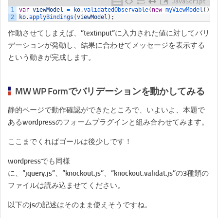
JavaScript
1
var
viewModel
=
ko
.
validatedObservable
(
new
myViewModel
(
)
)
;
2
ko
.
applyBindings
(
viewModel
)
;
作動させてしまえば、”textinput”に入力された値に対してバリ
デーションが発動し、結果に合わせてメッセージを表示する
という動きが完成します。
MW WP Formでバリデーションを動かしてみる
静的ページで動作確認ができたところで、いよいよ、本題で
あるwordpressのフォームプラグインと組み合わせてみます。
ここまでくればゴールは後少しです！
wordpressでも同様
に、”jquery.js”、”knockout.js”、”knockout.validat.js”の3種類の
ファイルは読み込ませてください。
以下のjsの記述はそのまま使えそうですね。