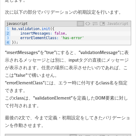
次に以下の部分でバリデーションの初期設定を行います。
javascript
JavaScript
1
ko
.
validation
.
init
(
{
2
insertMessages
:
false
,
3
errorElementClass
:
'has-error'
4
}
)
;
“insertMessages”を”true”にすると、”validationMessage”に表
示されるメッセージとは別に、inputタグの直後にメッセージ
が表示されます。任意の場所に表示させたいのであれば、こ
こは”false”で構いません。
“errorElementClass”には、エラー時に付与するclass名を指定
できます。
このclassは、”validationElement”を定義したDOM要素に対し
て付与されます。
最後の2文で、今まで定義・初期設定をしてきたバリデーショ
ンを作動させます。