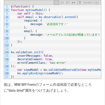
JavaScript
1
$
(
function
(
)
{
2
function
myViewModel
(
)
{
3
var
self
=
this
;
4
self
.
email
=
ko
.
observable
(
)
.
extend
(
{
5
required
:
{
6
message
:
'必須項目です！'
7
}
,
8
email
:
{
9
message
:
'メールアドレスの記述が間違っています！'
10
}
11
}
)
;
12
}
13
14
ko
.
validation
.
init
(
{
15
insertMessages
:
false
,
16
decorateElement
:
true
,
17
errorElementClass
:
'has-error'
18
}
)
;
19
var
viewModel
=
ko
.
validatedObservable
(
new
myViewMode
20
ko
.
applyBindings
(
viewModel
)
;
21
}
)
後は、MW WP Formのフォーム作成画面で必要なところ
に”data-bind”属性をつけてあげましょう。