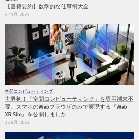
【書籍要約】数学的な仕事術大全
4 11月, 2024
空間コンピューティング
世界初！「空間コンピューティング」を専用端末不
要、スマホのWebブラウザのみで実現する『Web
XR Site』を公開しました
22 6月, 2023