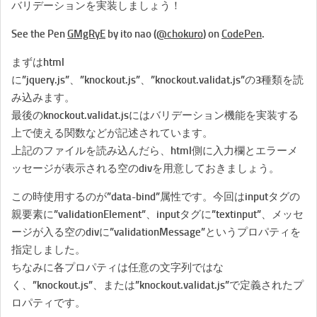
バリデーションを実装しましょう！
See the Pen
GMgRyE
by ito nao (
@chokuro
) on
CodePen
.
まずはhtml
に”jquery.js”、”knockout.js”、”knockout.validat.js”の3種類を読
み込みます。
最後のknockout.validat.jsにはバリデーション機能を実装する
上で使える関数などが記述されています。
上記のファイルを読み込んだら、html側に入力欄とエラーメ
ッセージが表示される空のdivを用意しておきましょう。
この時使用するのが”data-bind”属性です。今回はinputタグの
親要素に”validationElement”、inputタグに”textinput”、メッセ
ージが入る空のdivに”validationMessage”というプロパティを
指定しました。
ちなみに各プロパティは任意の文字列ではな
く、”knockout.js”、または”knockout.validat.js”で定義されたプ
ロパティです。