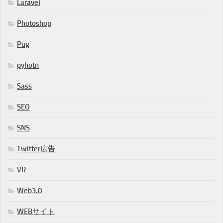
Laravel
Photoshop
Pug
pyhotn
Sass
SEO
SNS
Twitter広告
VR
Web3.0
WEBサイト