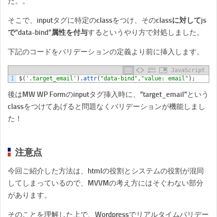
た。。
そこで、inputタグに特定のclassをつけ、その
classに対してjs
で”data-bind”属性を付与
するというやり方で対処しました。
下記のコードをバリデーションの定義より前に挿入します。
JavaScript
1
$
(
'.target_email'
)
.
attr
(
"data-bind"
,
"value: email"
)
;
後はMW WP Formのinputタグ挿入時に、”target_email”という
classをつけてあげると問題なくバリデーションが機能しまし
た！
注意点
今回ご紹介した方法は、htmlの役割とシステムの役割が混同
してしまっているので、MVVMの考え方にはそぐわない部分
があります。
そのことを理解した上で、Wordpressでリアルタイムバリデー