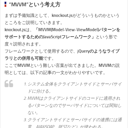
“MVVM”という考え方
まずは予備知識として、knockout.jsがどういうものかという
ところをご説明していきます。
knockout.jsは、
「MVVM(Model-View-ViewModel)パターンを
サポートするためのJavaScriptフレームワーク」
という形で
度々説明されます。
フレームワークとして使用するので、
jQueryのようなライブ
ラリとの併用も可能
です。
ここでMVVMという難しい言葉が出てきました。MVVMの説
明としては、以下の記事の一文がわかりやすいです。
システム全体をクライアントサイドとサーバサイ
ドに分ける。
MVVMはクライアントサイドのコードに適用され
るパターンなのでサーバサイドについては関知し
ない。
クライアントサイドとサーバサイドの連携には通
常、AJAX(SOAP、RESTなど）が使われる。