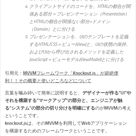
クライアントサイドのコードを、HTMLの都合が関
係ある部分＝プレゼンテーション（Presentation）
とHTMLの都合が関係ない部分=ドメイン
（Domain）とに分ける
プレゼンテーションを、UIのテンプレートを定義
するHTML/CSS＝ビュー(View)と、UIの状態の保持、
およびUIから呼び出されるメソッドを定義した
JavaScript＝ビューモデル(ViewModel)とに分ける
引用元：
MVVMフレームワーク「Knockout.js」が超絶便
利！！その概要と使いどころなどについて
言葉を噛み砕いて簡単に説明すると、
デザイナーが作る”UI”や
それを構築する”マークアップ”の部分と、エンジニアが触
る”システム”の部分の切り分けを明確にする
のがMVVMの考え
ということです。
knockout.jsは、そのMVVMを利用してWebアプリケーション
を構築するためのフレームワークということです。