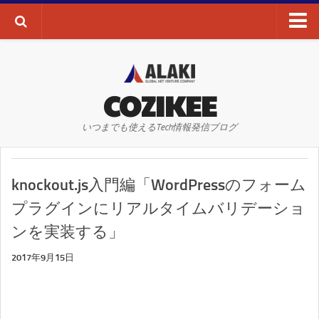
ブログTOP
AI・ディープラーニング
COZIKEE
AR
いつまでも使えるTech情報発信ブログ
VR
WEBサイト
knockout.js入門編「WordPressのフォーム
WEBマーケティング
プラグインにリアルタイムバリデーショ
SEO
ンを実装する」
SNS
2017年9月15日
その他
お問い合わせ