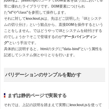
jQueryは、javascriptのコードでDOM要素を扱う点において非
常に優れたライブラリです。DOM要素につけられ
た”id”や”class”を参照して操作します。
それに対してknockout.jsは、先ほどご説明した「UIとシステ
ムの切り分け」という観点から、直接DOMを操作するという
ことをしません。ではどうやってUIとシステムを紐付けする
のでしょうか？そこで登場するのが”
データバインディン
グ
“という手法です。
具体的に説明すると、htmlのタグに”
data-bind
“という属性を
記述してシステム側とやりとりを行います。
バリデーションのサンプルを動かす
まずは静的ページで実装する
それでは、上記の説明を踏まえて実際にknockout.jsを使って