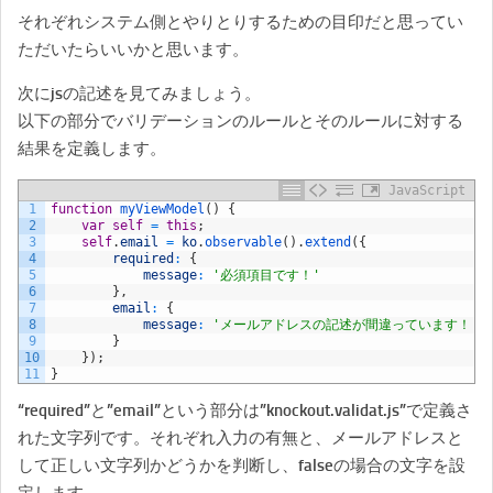
それぞれシステム側とやりとりするための目印だと思ってい
ただいたらいいかと思います。
次にjsの記述を見てみましょう。
以下の部分でバリデーションのルールとそのルールに対する
結果を定義します。
JavaScript
1
function
myViewModel
(
)
{
2
var
self
=
this
;
3
self
.
email
=
ko
.
observable
(
)
.
extend
(
{
4
required
:
{
5
message
:
'必須項目です！'
6
}
,
7
email
:
{
8
message
:
'メールアドレスの記述が間違っています！'
9
}
10
}
)
;
11
}
“required”と”email”という部分は”knockout.validat.js”で定義さ
れた文字列です。それぞれ入力の有無と、メールアドレスと
して正しい文字列かどうかを判断し、falseの場合の文字を設
定します。