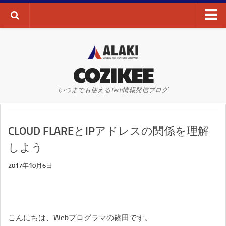
ブログTOP
AI・ディープラーニング
COZIKEE
AR
いつまでも使えるTech情報発信ブログ
VR
WEBサイト
CLOUD FLAREとIPアドレスの関係を理解
WEBマーケティング
しよう
SEO
2017年10月6日
SNS
その他
お問い合わせ
こんにちは、Webプログラマの篠田です。