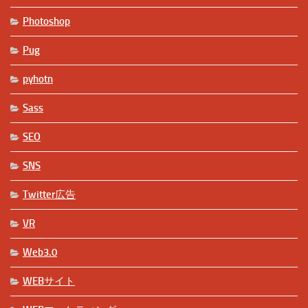
Photoshop
Pug
pyhotn
Sass
SEO
SNS
Twitter広告
VR
Web3.0
WEBサイト