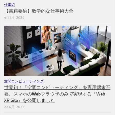
仕事術
【書籍要約】数学的な仕事術大全
4 11月, 2024
空間コンピューティング
世界初！「空間コンピューティング」を専用端末不
要、スマホのWebブラウザのみで実現する『Web
XR Site』を公開しました
22 6月, 2023