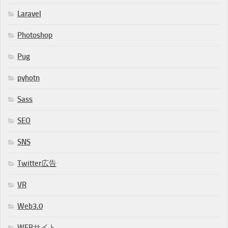
Laravel
Photoshop
Pug
pyhotn
Sass
SEO
SNS
Twitter広告
VR
Web3.0
WEBサイト