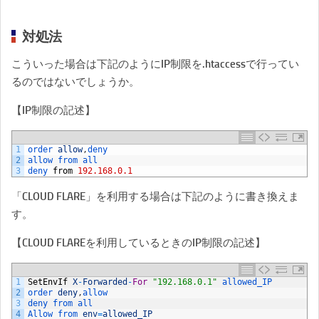
対処法
こういった場合は下記のようにIP制限を.htaccessで行ってい
るのではないでしょうか。
【IP制限の記述】
1
order 
allow
,
deny
2
allow 
from 
all
3
deny 
from
192.168.0.1
「CLOUD FLARE」を利用する場合は下記のように書き換えま
す。
【CLOUD FLAREを利用しているときのIP制限の記述】
1
SetEnvIf
X
-
Forwarded
-
For
"192.168.0.1"
allowed_IP
2
order 
deny
,
allow
3
deny 
from 
all
4
Allow 
from 
env
=
allowed_IP