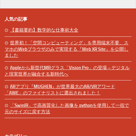
人気の記事
【書籍要約】数学的な仕事術大全
世界初！「空間コンピューティング」を専用端末不要、ス
マホのWebブラウザのみで実現する『Web XR Site』を公開し
ました
Appleから新世代MRグラス「Vision Pro」の登場 – デジタル
と現実世界が融合する新時代へ
ARアプリ『MUGHEN』が世界最大のAR/VRアワード
「AWE」のファイナリストに選出されました！
「SwinIR」で高画質化した画像を pythonを使用して一括で
元のサイズに戻す方法