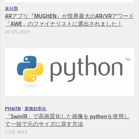
未分類
ARアプリ『MUGHEN』が世界最大のAR/VRアワード
「AWE」のファイナリストに選出されました！
26 5月, 2023
PYHOTN
/
業務効率化
「SwinIR」で高画質化した画像を pythonを使用し
て一括で元のサイズに戻す方法
2 2月, 2023