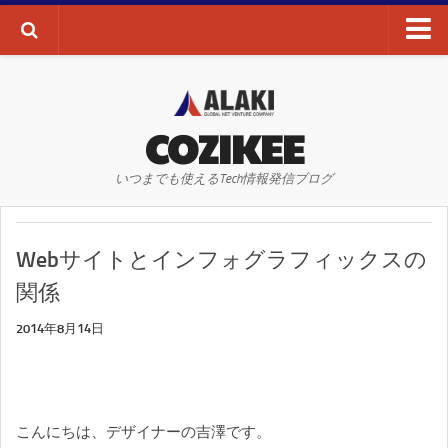
ブログTOP
AI・ディープラーニング
COZIKEE
AR
いつまでも使えるTech情報発信ブログ
VR
WEBサイト
Webサイトとインフォグラフィックスの
WEBマーケティング
関係
SEO
2014年8月14日
SNS
その他
お問い合わせ
こんにちは、デザイナーの吉澤です。