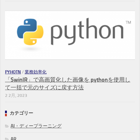
PYHOTN
/
業務効率化
「SwinIR」で高画質化した画像を pythonを使用し
て一括で元のサイズに戻す方法
2 2月, 2023
カテゴリー
AI・ディープラーニング
AR