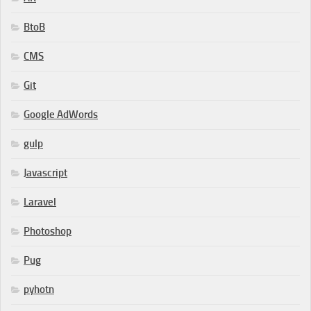
BtoB
CMS
Git
Google AdWords
gulp
Javascript
Laravel
Photoshop
Pug
pyhotn