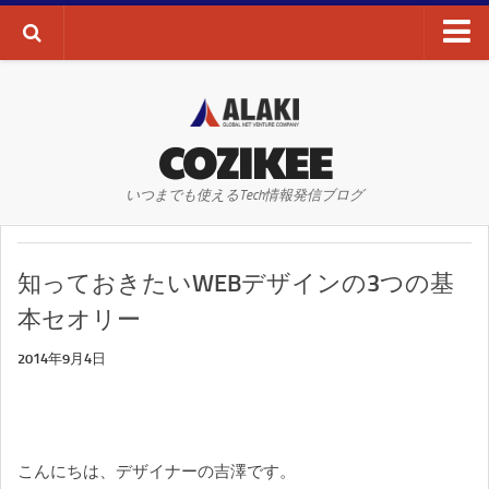
ブログTOP
AI・ディープラーニング
COZIKEE
AR
いつまでも使えるTech情報発信ブログ
VR
WEBサイト
知っておきたいWEBデザインの3つの基
WEBマーケティング
本セオリー
SEO
2014年9月4日
SNS
その他
お問い合わせ
こんにちは、デザイナーの吉澤です。