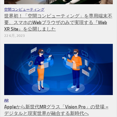
空間コンピューティング
世界初！「空間コンピューティング」を専用端末不
要、スマホのWebブラウザのみで実現する『Web
XR Site』を公開しました
22 6月, 2023
AR
Appleから新世代MRグラス「Vision Pro」の登場 –
デジタルと現実世界が融合する新時代へ