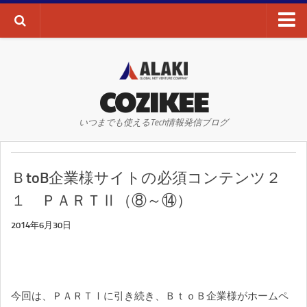
ブログTOP
AI・ディープラーニング
COZIKEE
AR
いつまでも使えるTech情報発信ブログ
VR
WEBサイト
ＢtoB企業様サイトの必須コンテンツ２
WEBマーケティング
１ ＰＡＲＴⅡ（⑧～⑭）
SEO
2014年6月30日
SNS
その他
お問い合わせ
今回は、ＰＡＲＴⅠに引き続き、ＢｔｏＢ企業様がホームペ