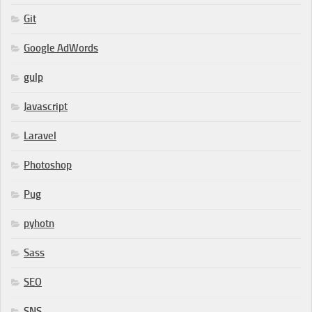
Git
Google AdWords
gulp
Javascript
Laravel
Photoshop
Pug
pyhotn
Sass
SEO
SNS