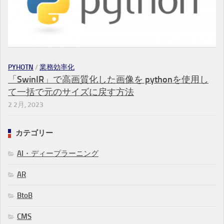
PYHOTN
/
業務効率化
「SwinIR」で高画質化した画像を pythonを使用し
て一括で元のサイズに戻す方法
2 2月, 2023
カテゴリー
AI・ディープラーニング
AR
BtoB
CMS