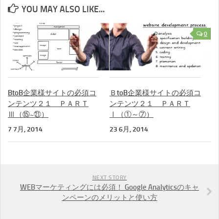
YOU MAY ALSO LIKE...
0
BtoB企業様サイトの必須コ
ＢtoB企業様サイトの必須コ
ンテンツ２１ ＰＡＲＴ
ンテンツ２１ ＰＡＲＴ
Ⅲ（⑮~㉑）
Ⅰ（①～⑦）
7 7月, 2014
23 6月, 2014
NEXT STORY
WEBマーケティングには必須！ Google Analyticsのキャ
ンペーンのメリットと使い方