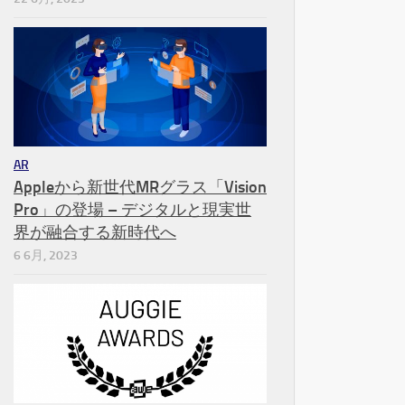
AR
Appleから新世代MRグラス「Vision
Pro」の登場 – デジタルと現実世
界が融合する新時代へ
6 6月, 2023