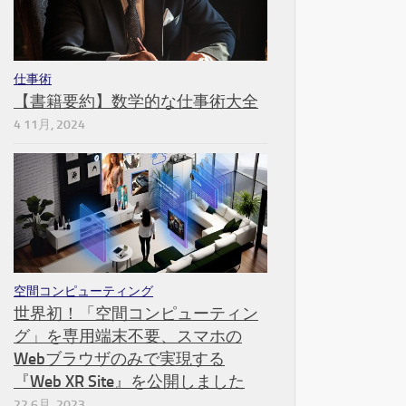
仕事術
【書籍要約】数学的な仕事術大全
4 11月, 2024
空間コンピューティング
世界初！「空間コンピューティン
グ」を専用端末不要、スマホの
Webブラウザのみで実現する
『Web XR Site』を公開しました
22 6月, 2023