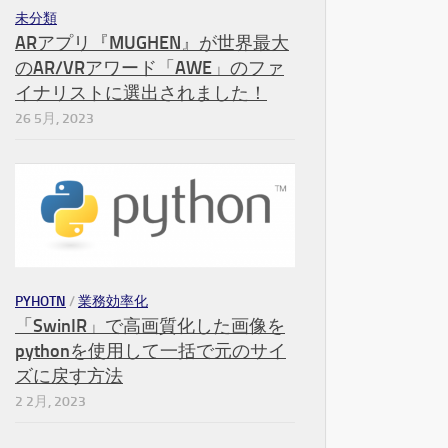
未分類
ARアプリ『MUGHEN』が世界最大
のAR/VRアワード「AWE」のファ
イナリストに選出されました！
26 5月, 2023
PYHOTN
/
業務効率化
「SwinIR」で高画質化した画像を
pythonを使用して一括で元のサイ
ズに戻す方法
2 2月, 2023