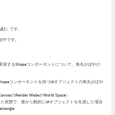
AR1
）です。
発信中です。
を実装するShapeコンポーネントについて、角丸がぼやけ
hapeコンポーネントを持つUIオブジェクトの角丸がぼや
のRender ModeがWorld Space）
動した状態で、後から動的にUIオブジェクトを生成した場合
tangle