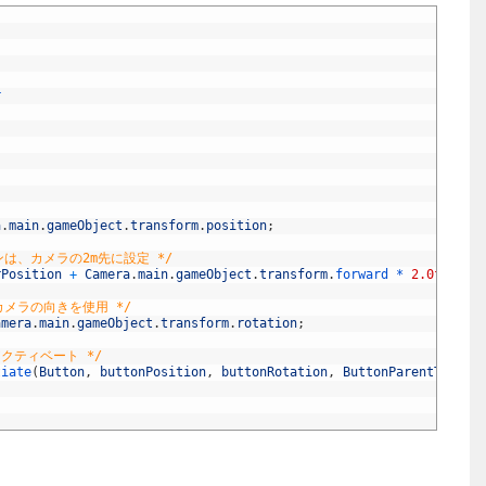
r
a
.
main
.
gameObject
.
transform
.
position
;
は、カメラの2m先に設定 */
rPosition
+
Camera
.
main
.
gameObject
.
transform
.
forward *
2.0f
;
メラの向きを使用 */
amera
.
main
.
gameObject
.
transform
.
rotation
;
クティベート */
tiate
(
Button
,
buttonPosition
,
buttonRotation
,
ButtonParentTr
)
;