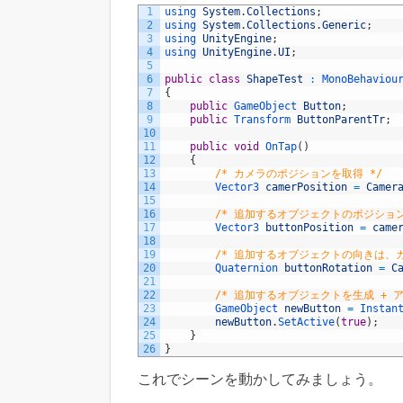
1
using 
System
.
Collections
;
2
using 
System
.
Collections
.
Generic
;
3
using 
UnityEngine
;
4
using 
UnityEngine
.
UI
;
5
6
public
class
ShapeTest
:
MonoBehaviou
7
{
8
public
GameObject 
Button
;
9
public
Transform 
ButtonParentTr
;
10
11
public
void
OnTap
(
)
12
{
13
/* カメラのポジションを取得 */
14
Vector3 
camerPosition
=
Camer
15
16
/* 追加するオブジェクトのポジション
17
Vector3 
buttonPosition
=
came
18
19
/* 追加するオブジェクトの向きは、カ
20
Quaternion 
buttonRotation
=
C
21
22
/* 追加するオブジェクトを生成 + ア
23
GameObject 
newButton
=
Instan
24
newButton
.
SetActive
(
true
)
;
25
}
26
}
これでシーンを動かしてみましょう。