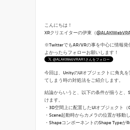
こんにちは！
XRクリエイターの伊東（
@ALAKIWebVR
※TwitterでもAR/VRの事を中心に情報
よかったらフォローお願いします！
今回は、UnityのUIオブジェクトに角丸
てしまう時の対処法をご紹介します。
結論からいうと、以下の条件が揃うと、S
けます。
・3D空間上に配置したUIオブジェクト（Canvas
・Scene起動時からカメラの位置が移
・ShapeコンポーネントのShape TypeがRec