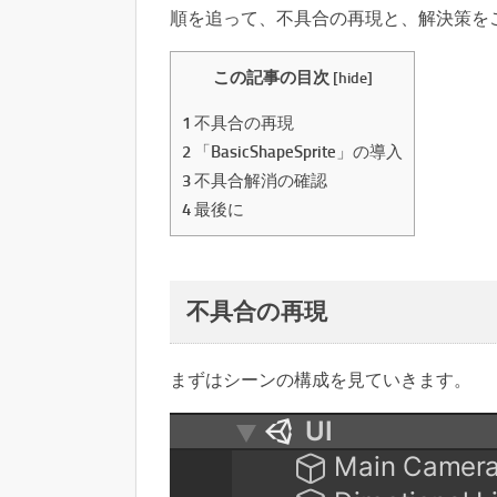
順を追って、不具合の再現と、解決策を
この記事の目次
[
hide
]
1
不具合の再現
2
「BasicShapeSprite」の導入
3
不具合解消の確認
4
最後に
不具合の再現
まずはシーンの構成を見ていきます。