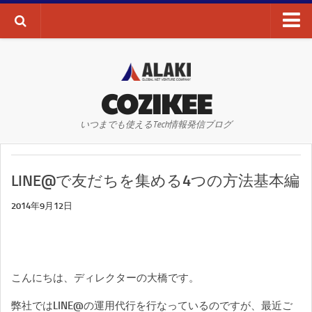
ブログTOP
AI・ディープラーニング
COZIKEE
AR
いつまでも使えるTech情報発信ブログ
VR
WEBサイト
LINE@で友だちを集める4つの方法基本編
WEBマーケティング
SEO
2014年9月12日
SNS
その他
こんにちは、ディレクターの大橋です。
お問い合わせ
弊社ではLINE@の運用代行を行なっているのですが、最近ご