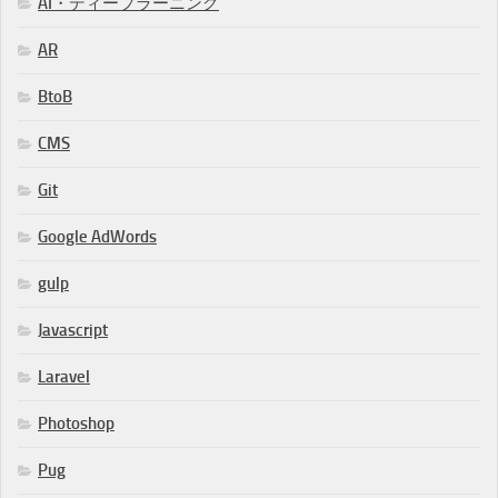
AI・ディープラーニング
AR
BtoB
CMS
Git
Google AdWords
gulp
Javascript
Laravel
Photoshop
Pug