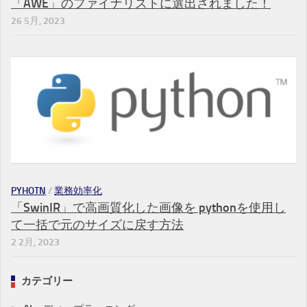
「AWE」のファイナリストに選出されました！
26 5月, 2023
PYHOTN
/
業務効率化
「SwinIR」で高画質化した画像を pythonを使用し
て一括で元のサイズに戻す方法
2 2月, 2023
カテゴリー