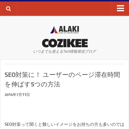
ブログTOP
AI・ディープラーニング
COZIKEE
AR
いつまでも使えるTech情報発信ブログ
VR
WEBサイト
SEO対策に！ ユーザーのページ滞在時間
WEBマーケティング
を伸ばす5つの方法
SEO
2014年7月11日
SNS
その他
お問い合わせ
SEO対策って聞くと難しいイメージをお持ちの方も多いのでは