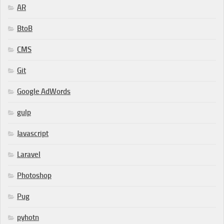
AR
BtoB
CMS
Git
Google AdWords
gulp
Javascript
Laravel
Photoshop
Pug
pyhotn