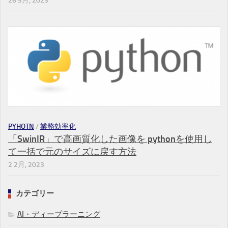
26 5月, 2023
PYHOTN
/
業務効率化
「SwinIR」で高画質化した画像を pythonを使用し
て一括で元のサイズに戻す方法
2 2月, 2023
カテゴリー
AI・ディープラーニング