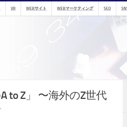
R
VR
WEBサイト
WEBマーケティング
SEO
SN
to Z」 〜海外のZ世代
〜