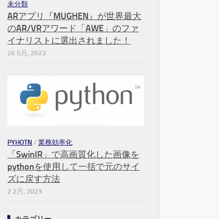
未分類
ARアプリ『MUGHEN』が世界最大
のAR/VRアワード「AWE」のファ
イナリストに選出されました！
26 5月, 2023
PYHOTN
/
業務効率化
「SwinIR」で高画質化した画像を
pythonを使用して一括で元のサイ
ズに戻す方法
2 2月, 2023