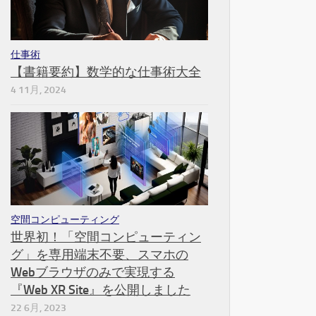
仕事術
【書籍要約】数学的な仕事術大全
4 11月, 2024
空間コンピューティング
世界初！「空間コンピューティン
グ」を専用端末不要、スマホの
Webブラウザのみで実現する
『Web XR Site』を公開しました
22 6月, 2023