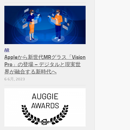
AR
Appleから新世代MRグラス「Vision
Pro」の登場 – デジタルと現実世
界が融合する新時代へ
6 6月, 2023