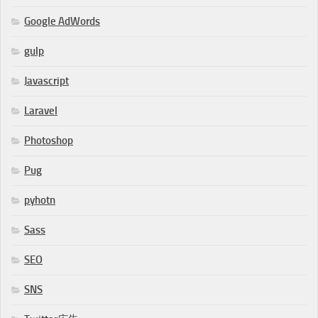
Google AdWords
gulp
Javascript
Laravel
Photoshop
Pug
pyhotn
Sass
SEO
SNS