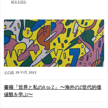
続きを読む
その他
29 11月, 2022
書籍「世界と私のA to Z」 〜海外のZ世代的価
値観を学ぶ〜