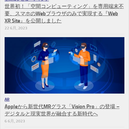
世界初！「空間コンピューティング」を専用端末不
要、スマホのWebブラウザのみで実現する『Web
XR Site』を公開しました
22 6月, 2023
AR
Appleから新世代MRグラス「Vision Pro」の登場 –
デジタルと現実世界が融合する新時代へ
6 6月, 2023