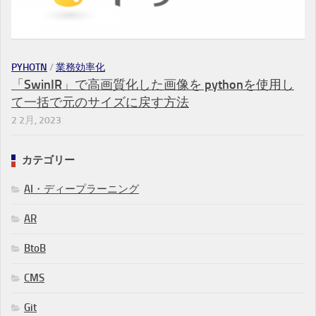
PYHOTN
/
業務効率化
「SwinIR」で高画質化した画像を pythonを使用し
て一括で元のサイズに戻す方法
2 2月, 2023
カテゴリー
AI・ディープラーニング
AR
BtoB
CMS
Git